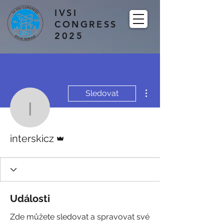
IVSI
CONGRESS
2025
Další akce
Sledovat
interskicz
Správce
interskicz
Události
Zde můžete sledovat a spravovat své