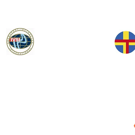
EL
HLA
PARTNEŘI