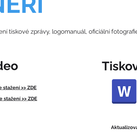
EŘI
ní tiskové zprávy, logomanuál, oficiální fotografi
ideo
Tisko
e stažení >> ZDE
e stažení >> ZDE
Aktualizova