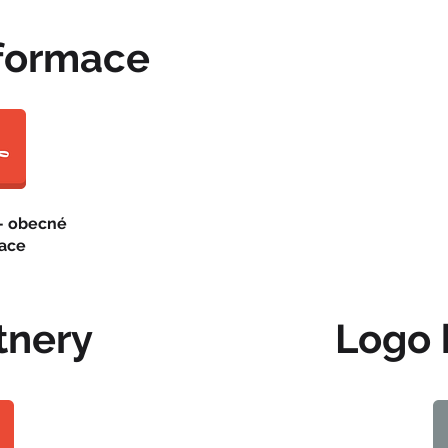
formace
- obecné
ace
tnery
Logo 