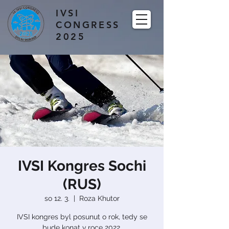
IVSI
CONGRESS
2025
IVSI Kongres Sochi
(RUS)
so 12. 3.
  |  
Roza Khutor
IVSI kongres byl posunut o rok, tedy se