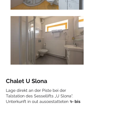
Chalet U Slona
Lage direkt an der Piste bei der
Talstation des Sessellifts „U Slona“.
Unterkunft in gut ausgestatteten
3- bis
4-Bett-Appartements
mit
unentgeltlichem Wi-Fi und LCD
Satelliten-TV. Die Unterkunft ist auf
Skiern erreichbar. Alle Appartements
haben
eine kleine Kochecke
mit