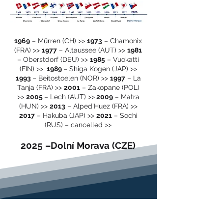
1969
– Mürren (CH) >>
1973
– Chamonix
(FRA) >>
1977
– Altaussee (AUT) >>
1981
– Oberstdorf (DEU) >>
1985
– Vuokatti
(FIN) >>
1989
– Shiga Kogen (JAP) >>
1993
– Beitostoelen (NOR) >>
1997
– La
Tanja (FRA) >>
2001
– Zakopane (POL)
>>
2005
– Lech (AUT) >>
2009
– Matra
(HUN) >>
2013
– Alped’Huez (FRA) >>
2017
– Hakuba (JAP) >>
2021
– Sochi
(RUS) – cancelled >
>
2025 –Dolní Morava (CZE)
PARTNER