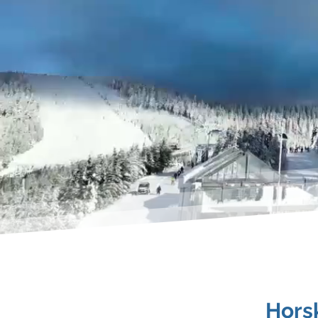
IVSI
Mou
Horsk