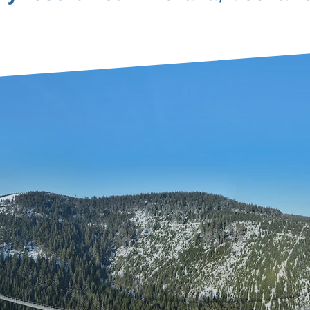
žitků, které
jinde na světě 