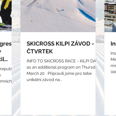
ngres
SKICROSS KILPI ZÁVOD -
I
v
ČTVRTEK
In
il
Mí
INFO TO SKICROSS RACE - KILPI DAY
místo 
m
as an additional program on Thursday
 republika
Ve
March 20 ​ ​ Připravili jsme pro tebe
m
unikátní závod na...
imních