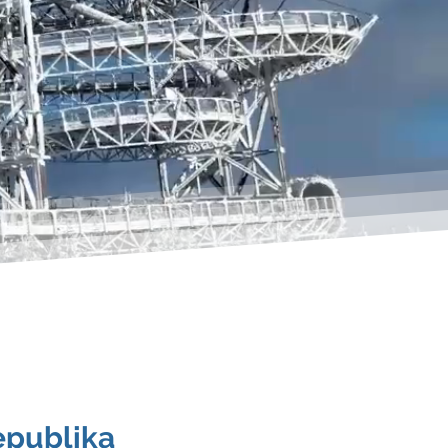
 2025
f joy
epublika