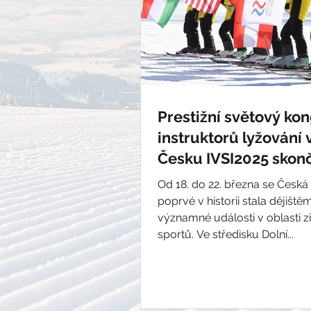
Prestižní světový ko
instruktorů lyžování 
Česku IVSI2025 skonč
nevídaným úspěche
Od 18. do 22. března se Česká
poprvé v historii stala dějiště
významné události v oblasti z
sportů. Ve středisku Dolní...