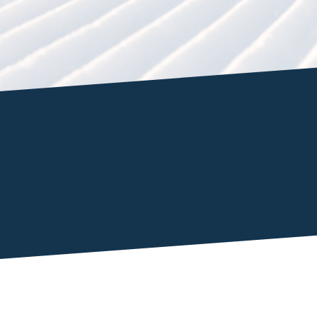
Již o
nejza