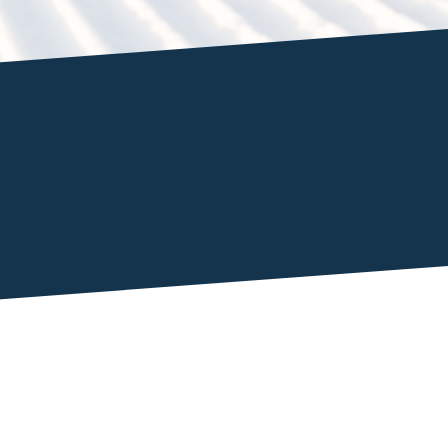
v těch
ěta...