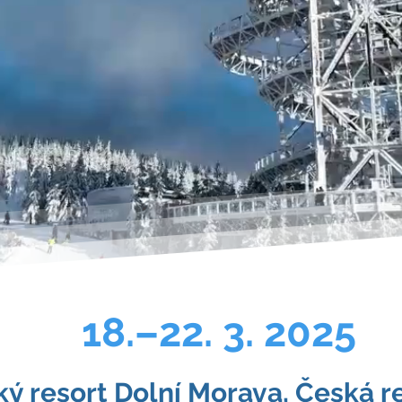
 CONGRESS
ntains full o
18.–22. 3. 2025
ý resort Dolní Morava, Česká r