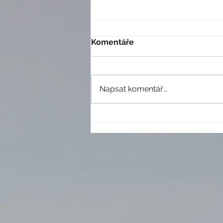
Komentáře
Napsat komentář...
Prestižní světový kongres
instruktorů lyžování v
Česku IVSI2025 skončil
nevídaným úspěchem