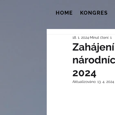
HOME
KONGRES
18. 1. 2024
Minut čtení: 1
Zahájení
národníc
2024
Aktualizováno:
13. 4. 2024