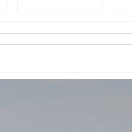
Inst
SKICROSS KILPI ZÁVOD -
ČTVRTEK