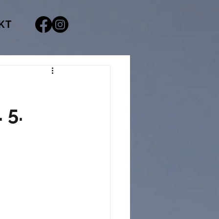
KT
 5.