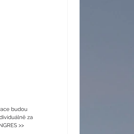
trace budou 
dividuálně za 
ONGRES >> 