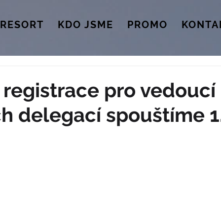
RESORT
KDO JSME
PROMO
KONTA
 registrace pro vedoucí
h delegací spouštíme 1.